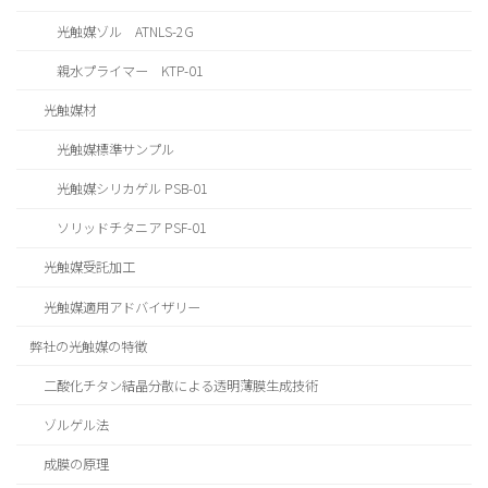
光触媒ゾル ATNLS-2G
親水プライマー KTP-01
光触媒材
光触媒標準サンプル
光触媒シリカゲル PSB-01
ソリッドチタニア PSF-01
光触媒受託加工
光触媒適用アドバイザリー
弊社の光触媒の特徴
二酸化チタン結晶分散による透明薄膜生成技術
ゾルゲル法
成膜の原理