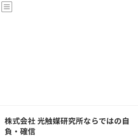
コ
ナ
ン
ビ
テ
ゲ
ン
ー
ツ
シ
へ
ョ
ス
ン
弊社が提供する光触媒製品およ
キ
に
ッ
移
びサービス
プ
動
HOME
弊社の光触媒の独自性とは?
弊社が提供する光触媒製品およびサービス
株式会社 光触媒研究所ならではの自
負・確信