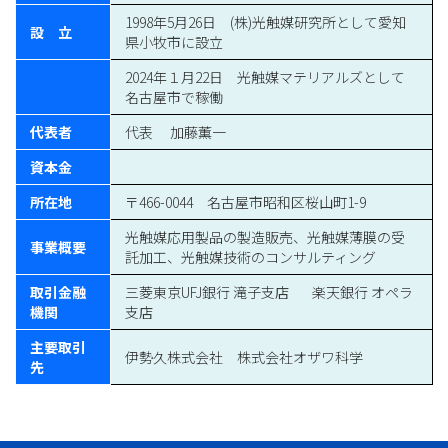
1998年5月26日 (株)光触媒研究所として愛知
設 立
県小牧市に設立
2024年１月22日 光触媒マテリアルズとして
名古屋市で稼働
代表者
代表 加藤薫一
資本金
所在地
〒466-0044 名古屋市昭和区桜山町1-9
光触媒応用製品の製造販売、光触媒薄膜の受
事業概要
託加工、光触媒技術のコンサルティング
取引金融
三菱東京UFJ銀行 滝子支店 楽天銀行 オペラ
機関
支店
主要取引
伊勢久株式会社 株式会社オザワ科学
先