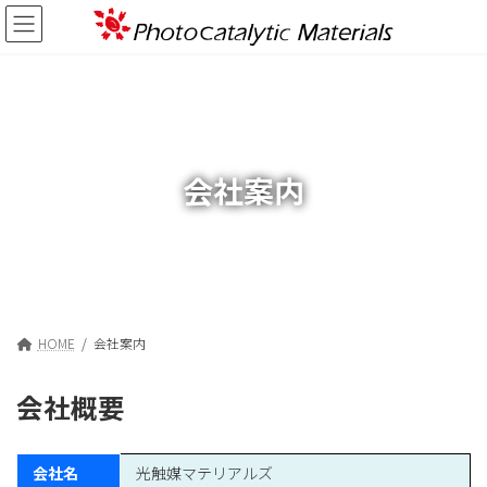
コ
ナ
ン
ビ
テ
ゲ
ン
ー
ツ
シ
へ
ョ
ス
ン
キ
に
会社案内
ッ
移
プ
動
HOME
会社案内
会社概要
会社名
光触媒マテリアルズ