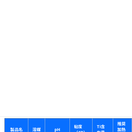
粉状光触媒（TiO２）は、100%近くの純度で性能も悪くはなく、
価格も比較的、手頃とお考えの方もおいででしょう。
しかしいざ商品化となると、バインダーの選定、混合比、塗布方
法などが想像以上に高い障壁となることが少なくありません。
当社では、“固定化成膜”に注目し研究をスタート、液状の光触媒技
術を確立いたしました。 微粉末を水やアルコール中に分散した
だけの「スラリー」とは異なり、硬く、透明度の高い被膜が容易
に作ることが出来る「光触媒ゾル」で思いのままに光触媒コーテ
ィングを行えます。
高性能かつ乾燥程度で成膜可能なゾルのラインナップからお使い
になられる環境にあわせてお選びいただけます。
物性
推奨
粘度
Ti含
製品名
溶媒
pH
加熱