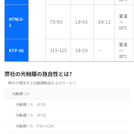
室温
ATNLS-
7.5~9.5
1.8~5.5
0.9~1.2
～
1
65℃
室温
KTP-01
11.5~12.5
1.8~2.6
―
～
80℃
弊社の光触媒の独自性とは?
弊社が提供する光触媒製品およびサービス
光触媒ゾル
光触媒ゾル AT-01
光触媒ゾル AT-03
光触媒ゾル PSO-419A