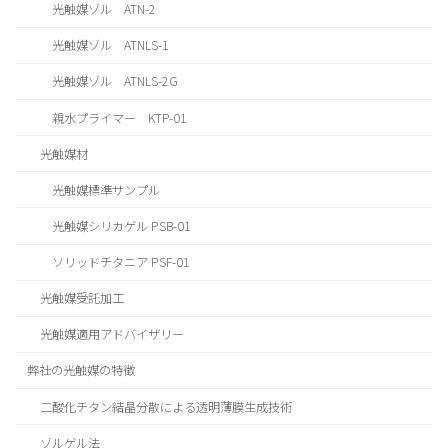
光触媒ゾル ATN-2
光触媒ゾル ATNLS-1
光触媒ゾル ATNLS-2G
親水プライマー KTP-01
光触媒材
光触媒標準サンプル
光触媒シリカゲル PSB-01
ソリッドチタニア PSF-01
光触媒受託加工
光触媒適用アドバイザリー
弊社の光触媒の特徴
二酸化チタン結晶分散による透明薄膜生成技術
ゾルゲル法