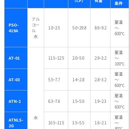
（CP）
有量
条件
アル
室温
PSO-
コー
1.0~2.5
5.0~29.8
8.6~9.2
～
419A
ル
600℃
水
室温
AT-01
11.5~12.5
2.0~5.0
2.9~3.2
～
100℃
室温
AT-03
5.5~7.7
1.4~2.8
2.8~3.2
～
600℃
室温
ATN-2
6.3~7.6
1.5~5.0
1.9~2.3
～
600℃
室温
水
ATNLS-
10.5~11.5
3.5~5.5
1.6~2.1
～
2G
80℃