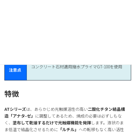
01
100
仕向用
水ベースの為、樹脂など撥水基材には不向きで吸水
途
性のある素材向け（塩基系材料対象）
液形態
TiO2アナターゼ型結晶水分散液 アルカリ性
特 徴
コンクリート・石材の防汚に最適
コンクリート石材適用撥水プライマGT-100を使用
注意点
特徴
ATシリーズ
は、あらかじめ光触媒活性の高い
二酸化チタン結晶構
造「アナタ-ゼ」
に調整してあるため、焼成の必要は必ずしもな
く、
塗布して乾燥するだけで光触媒機能を発揮
します。液状のま
ま低温で結晶化させるために
「ルチル」
への転移もなく高い活性