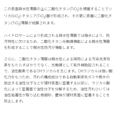
この表面疎水性薄膜の上に二酸化チタン(TiO
)を積層することでシ
2
リカ(SiO
)-チタニア(TiO
)層が形成され、その更に表層に二酸化チ
2
2
タン(TiO
)薄膜が成膜されます。
2
ハイドロサームにより形成される疎水性薄膜では撥水により、防
汚特性に欠けるため、二酸化チタン光触媒機能による親水性薄膜
を形成することで親水性防汚が機能します。
さらに、二酸化チタン薄膜は親水性による降雨による汚染洗浄効
果をもたらすばかりでなく、光触媒として紫外線励起されること
で、活性酸素であるOHラジカルを生じます。OHラジカルは強い酸
化力をもつため、汚れの構成成分である自動車排気ガスや樹木の
放出する油性分子などが建材表面に密着する以前に、ラジカル酸
化によって密着面で油性分子を分解するため、油性汚れひいては
油性粘着性が取り込む微細砂、塵埃が建材表面に密着することを
防止します。