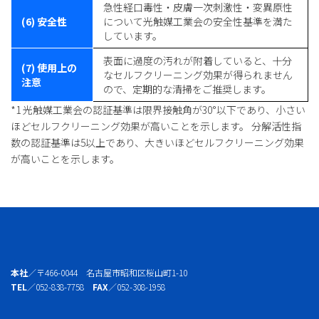
急性経口毒性・皮膚一次刺激性・変異原性
(6) 安全性
について光触媒工業会の安全性基準を満た
しています。
表面に過度の汚れが附着していると、十分
(7) 使用上の
なセルフクリーニング効果が得られません
注意
ので、定期的な清掃をご推奨します。
*1 光触媒工業会の認証基準は限界接触角が30°以下であり、小さい
ほどセルフクリーニング効果が高いことを示します。 分解活性指
数の認証基準は5以上であり、大きいほどセルフクリーニング効果
が高いことを示します。
本社
／〒466-0044 名古屋市昭和区桜山町1-10
TEL
／052-838-7758
FAX
／052-308-1958