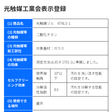
光触媒工業会表示登録
(1) 商品名
光触媒ゾル ATNLS-1
(2) 光触媒等
二酸化チタン
の種類
(3) 光触媒等
対象基材：ガラス
加工部位
(4) 光触媒等
測定方法はJIS R 1701-1に準拠しました。
の効果
限界接
10°以
汚れを洗い流す性能
触角
下
の目安です。
セルフクリー
ニング効果
分解活
汚れを分解する性能
8.0
性指数
の目安です。
(5) 使用でき
屋外
る場所