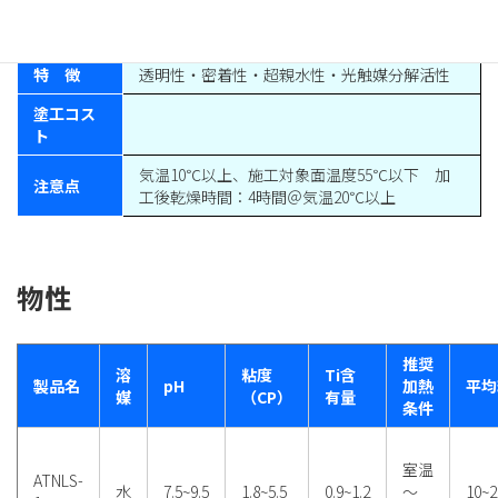
TiO2アナターゼ型結晶水分散液； 弱アルカ
液形態
リ性； 極淡黄色半透明液体
特 徴
透明性・密着性・超親水性・光触媒分解活性
塗工コス
ト
気温10℃以上、施工対象面温度55℃以下 加
注意点
工後乾燥時間：4時間＠気温20℃以上
物性
推奨
溶
粘度
Ti含
製品名
pH
加熱
平均
媒
（CP）
有量
条件
室温
ATNLS-
水
7.5~9.5
1.8~5.5
0.9~1.2
～
10~